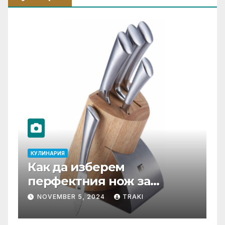
КУЛИНАРИЯ
К
Как да изберем
Т
перфектния нож за
С
нашата кухня?
ф
NOVEMBER 5, 2024
TRAKI