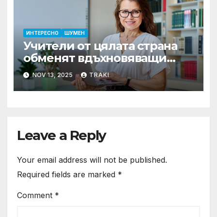
ИНТЕРЕСНО
ШУМЕН
Учители от цялата страна
обменят вдъхновяващи
образователни практики
NOV 13, 2025
TRAKI
Leave a Reply
Your email address will not be published.
Required fields are marked
*
Comment
*