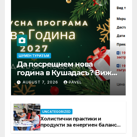
ШУМЕН ТУРИЗЪМ
Да посрещнем нова
година в Кушадасъ? Вижте
защо си заслужава …
AUGUST 7, 2026
PAVEL
UNCATEGORIZED
Холистични практики и
продукти за енергиен баланс в
ежедневието