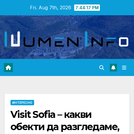
Skip
Fri. Aug 7th, 2026
7:44:18 PM
to
content
ИНТЕРЕСНО
Visit Sofia – какви
обекти да разгледаме,