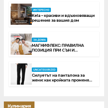
ИНТЕРЕСНО
Kela – красиви и вдъхновяващи
решения за вашия дом
ЗА ДОМА
МАГНИФЛЕКС: ПРАВИЛНА
ПОЗИЦИЯ ПРИ СЪН И
ПРОМОЦИЯ В Е-SLEEP.BG
UNCATEGORIZED
Силуетът на панталона за
жени: как кройката променя
цялата визия
Кулинария