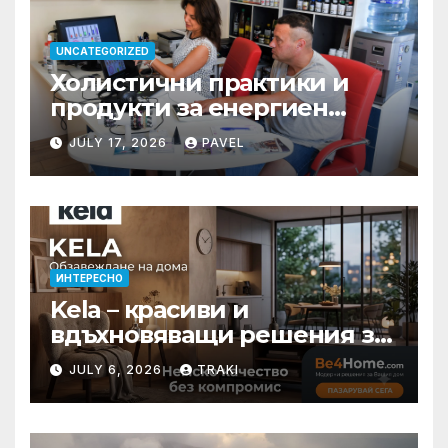
UNCATEGORIZED
Холистични практики и
продукти за енергиен
баланс в ежедневието
JULY 17, 2026
PAVEL
ИНТЕРЕСНО
Kela – красиви и
вдъхновяващи решения за
вашия дом
JULY 6, 2026
TRAKI