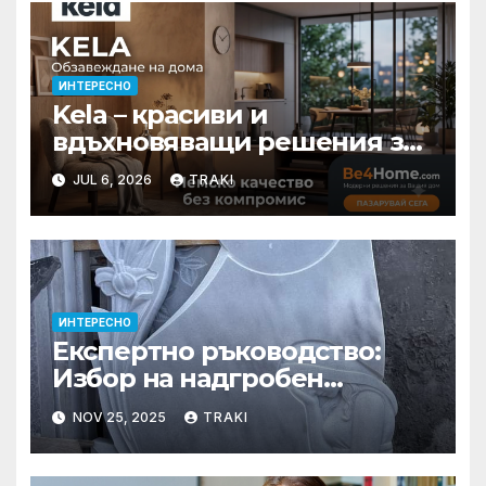
ИНТЕРЕСНО
Kela – красиви и
вдъхновяващи решения за
вашия дом
JUL 6, 2026
TRAKI
ИНТЕРЕСНО
Експертно ръководство:
Избор на надгробен
паметник – материали,
NOV 25, 2025
TRAKI
дизайн и цени