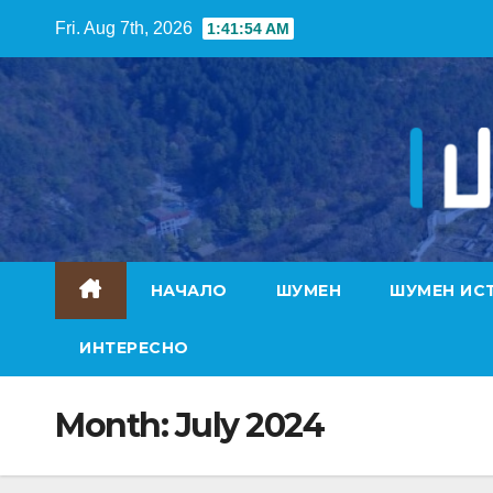
Skip
Fri. Aug 7th, 2026
1:41:55 AM
to
content
НАЧАЛО
ШУМЕН
ШУМЕН ИС
ИНТЕРЕСНО
Month:
July 2024