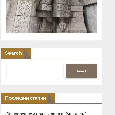
Search
Search
Последни статии
Да посрещнем нова година в Кушадасъ?