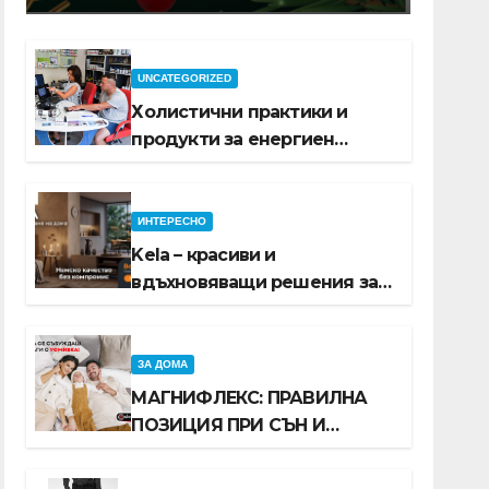
защо си заслужава
…
UNCATEGORIZED
Холистични практики и
продукти за енергиен
баланс в ежедневието
ИНТЕРЕСНО
Kela – красиви и
вдъхновяващи решения за
вашия дом
ЗА ДОМА
МАГНИФЛЕКС: ПРАВИЛНА
ПОЗИЦИЯ ПРИ СЪН И
ПРОМОЦИЯ В Е-SLEEP.BG