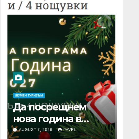
ШУМЕН ТУРИЗЪМ
Да посрещнем
нова година в
Кушадасъ? Вижте
AUGUST 7, 2026
PAVEL