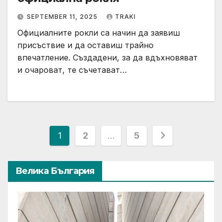
SEPTEMBER 11, 2025
TRAKI
Официалните рокли са начин да заявиш
присъствие и да оставиш трайно
впечатление. Създадени, за да вдъхновяват
и очароват, те съчетават…
Posts
1
2
…
5
pagination
Велика България