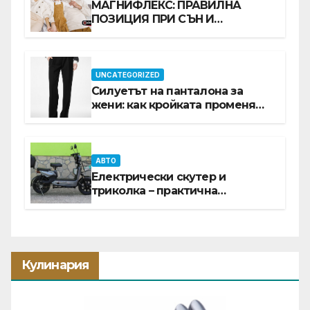
МАГНИФЛЕКС: ПРАВИЛНА
ПОЗИЦИЯ ПРИ СЪН И
ПРОМОЦИЯ В Е-SLEEP.BG
UNCATEGORIZED
Силуетът на панталона за
жени: как кройката променя
цялата визия
АВТО
Електрически скутер и
триколка – практична
инвестиция за всеки ден
Кулинария