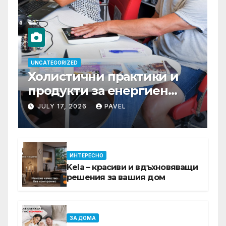
UNCATEGORIZED
Холистични практики и
продукти за енергиен
баланс в ежедневието
JULY 17, 2026
PAVEL
ИНТЕРЕСНО
Kela – красиви и вдъхновяващи
решения за вашия дом
ЗА ДОМА