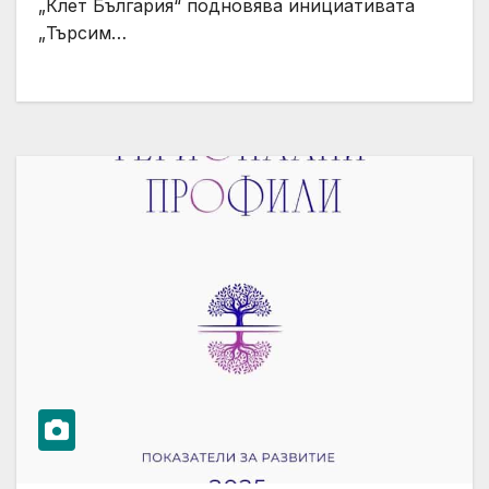
„Клет България“ подновява инициативата
„Търсим…