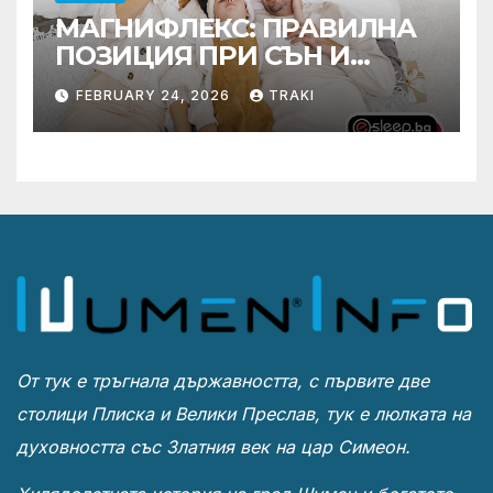
МАГНИФЛЕКС: ПРАВИЛНА
ПОЗИЦИЯ ПРИ СЪН И
ПРОМОЦИЯ В Е-SLEEP.BG
FEBRUARY 24, 2026
TRAKI
От тук е тръгнала държавността, с първите две
столици Плиска и Велики Преслав, тук е люлката на
духовността със Златния век на цар Симеон.