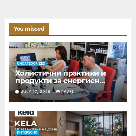
You missed
UNCATEGORIZED
Холистични практики и
продукти за енергиен
баланс в ежедневието
JULY 17, 2026
PAVEL
ИНТЕРЕСНО