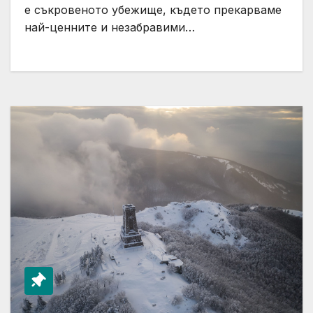
е съкровеното убежище, където прекарваме
най-ценните и незабравими…