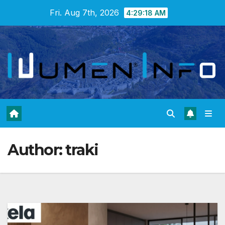
Skip
Fri. Aug 7th, 2026
4:29:20 AM
to
content
Author:
traki