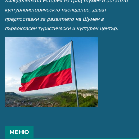
Хилядолетната история на град Шумен и богатото
културноисторическто наследство, дават
предпоставки за развитието на Шумен в
първокласен туристически и културен център.
МЕНЮ