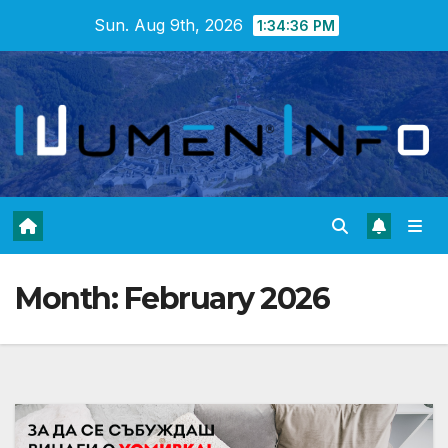
Skip
Sun. Aug 9th, 2026
1:34:37 PM
to
content
Month:
February 2026