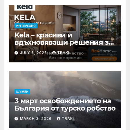
ИНТЕРЕСНО
Kela – красиви и
вдъхновяващи решения за
вашия дом
JULY 6, 2026
TRAKI
ШУМЕН
3 март освобождението на
България от турско робство
MARCH 3, 2026
TRAKI