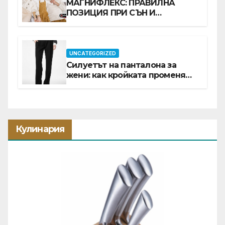
МАГНИФЛЕКС: ПРАВИЛНА
ПОЗИЦИЯ ПРИ СЪН И
ПРОМОЦИЯ В Е-SLEEP.BG
UNCATEGORIZED
Силуетът на панталона за
жени: как кройката променя
цялата визия
Кулинария