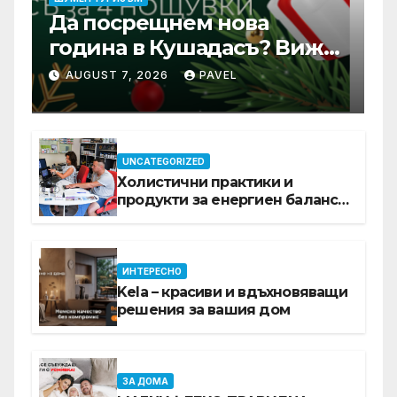
Да посрещнем нова
година в Кушадасъ? Вижте
защо си заслужава …
AUGUST 7, 2026
PAVEL
UNCATEGORIZED
Холистични практики и
продукти за енергиен баланс в
ежедневието
ИНТЕРЕСНО
Kela – красиви и вдъхновяващи
решения за вашия дом
ЗА ДОМА