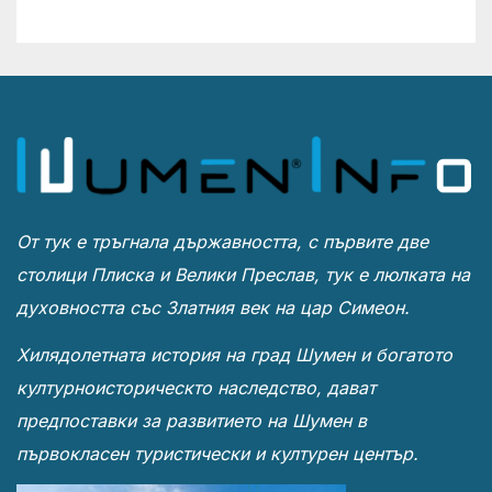
От тук е тръгнала държавността, с първите две
столици Плиска и Велики Преслав, тук е люлката на
духовността със Златния век на цар Симеон.
Хилядолетната история на град Шумен и богатото
културноисторическто наследство, дават
предпоставки за развитието на Шумен в
първокласен туристически и културен център.