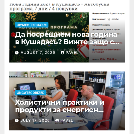
ШУМЕН ТУРИЗЪМ
Да посрещнем нова година
в Кушадасъ? Вижте защо си
заслужава …
AUGUST 7, 2026
PAVEL
UNCATEGORIZED
Холистични практики и
продукти за енергиен
баланс в ежедневието
JULY 17, 2026
PAVEL