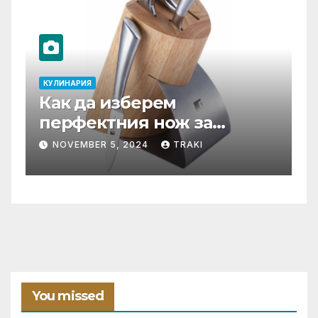
КУЛИНАРИЯ
К
Как да изберем
Т
перфектния нож за
С
нашата кухня?
ф
NOVEMBER 5, 2024
TRAKI
You missed