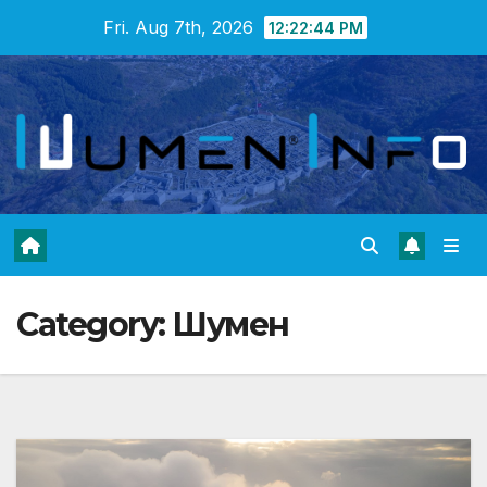
Skip
Fri. Aug 7th, 2026
12:22:46 PM
to
content
Category:
Шумен