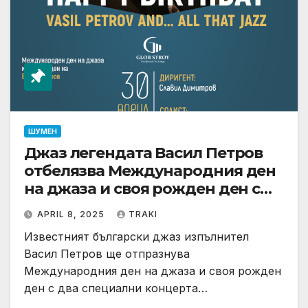
ШУМЕН
Джаз легендата Васил Петров
отбелязва Международния ден
на джаза и своя рожден ден с
два ексклузивни концерта в
APRIL 8, 2025
TRAKI
Силистра и Шумен
Известният български джаз изпълнител
Васил Петров ще отпразнува
Международния ден на джаза и своя рожден
ден с два специални концерта…