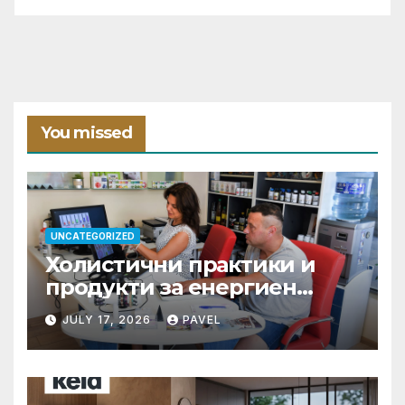
You missed
UNCATEGORIZED
Холистични практики и
продукти за енергиен
баланс в ежедневието
JULY 17, 2026
PAVEL