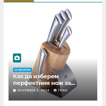
ИЯ
КУЛИНАРИЯ
да изберем
Тенджери 
ектния нож за
Специфик
та кухня?
функцион
BER 5, 2024
TRAKI
JULY 16, 2024