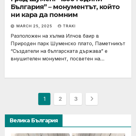
България” – монументът, който
ни кара да помним
MARCH 25, 2025
TRAKI
Разположен на хълма Илчов баир в
Природен парк Шуменско плато, Паметникът
“Създатели на българската държава” е
внушителен монумент, посветен на…
Posts
1
2
3
pagination
Велика България