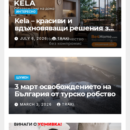
ИНТЕРЕСНО
Kela – красиви и
вдъхновяващи решения за
вашия дом
JULY 6, 2026
TRAKI
ШУМЕН
3 март освобождението на
България от турско робство
MARCH 3, 2026
TRAKI