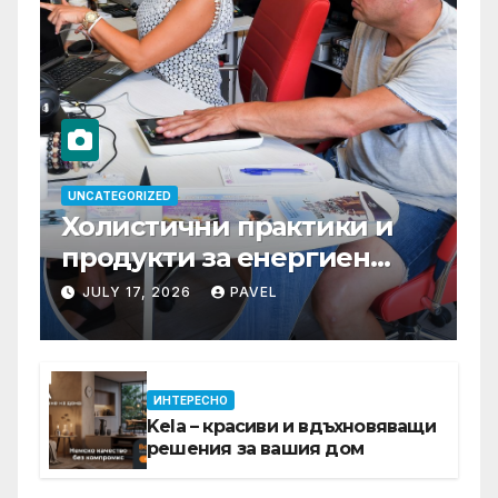
UNCATEGORIZED
Холистични практики и
продукти за енергиен
баланс в ежедневието
JULY 17, 2026
PAVEL
ИНТЕРЕСНО
Kela – красиви и вдъхновяващи
решения за вашия дом