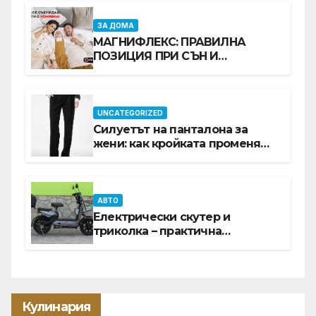
ЗА ДОМА
МАГНИФЛЕКС: ПРАВИЛНА
ПОЗИЦИЯ ПРИ СЪН И
ПРОМОЦИЯ В Е-SLEEP.BG
UNCATEGORIZED
Силуетът на панталона за
жени: как кройката променя
цялата визия
АВТО
Електрически скутер и
триколка – практична
инвестиция за всеки ден
Кулинария