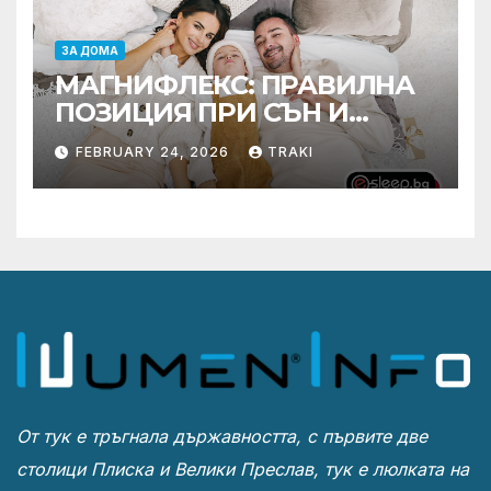
ЗА ДОМА
МАГНИФЛЕКС: ПРАВИЛНА
ПОЗИЦИЯ ПРИ СЪН И
ПРОМОЦИЯ В Е-SLEEP.BG
FEBRUARY 24, 2026
TRAKI
От тук е тръгнала държавността, с първите две
столици Плиска и Велики Преслав, тук е люлката на