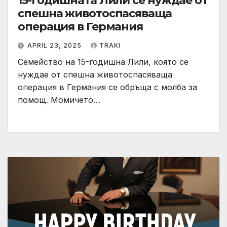
15-годишнaта Лили се нуждае от
спешна животоспасяваща
операция в Германия
APRIL 23, 2025
TRAKI
Семейство на 15-годишна Лили, която се
нуждае от спешна животоспасяваща
операция в Германия се обръща с молба за
помощ. Момичето…