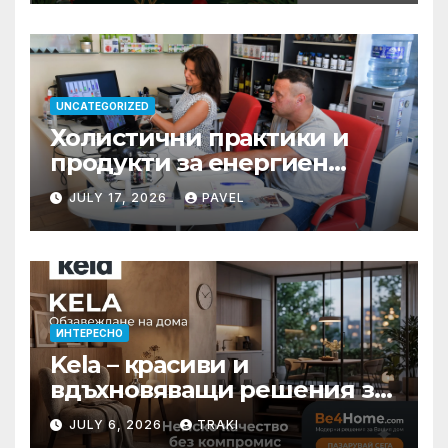
UNCATEGORIZED
Холистични практики и
продукти за енергиен
баланс в ежедневието
JULY 17, 2026
PAVEL
ИНТЕРЕСНО
Kela – красиви и
вдъхновяващи решения за
вашия дом
JULY 6, 2026
TRAKI