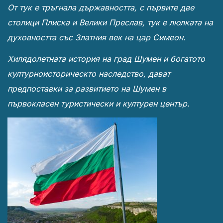
От тук е тръгнала държавността, с първите две
столици Плиска и Велики Преслав, тук е люлката на
духовността със Златния век на цар Симеон.
Хилядолетната история на град Шумен и богатото
културноисторическто наследство, дават
предпоставки за развитието на Шумен в
първокласен туристически и културен център.