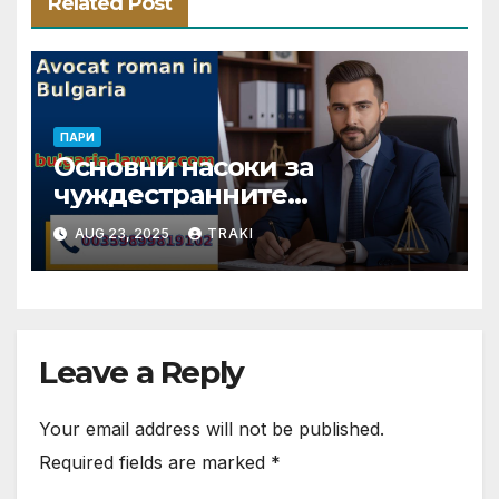
Related Post
ПАРИ
Основни насоки за
чуждестранните
инвеститори в България
AUG 23, 2025
TRAKI
през 2025 г.
Leave a Reply
Your email address will not be published.
Required fields are marked
*