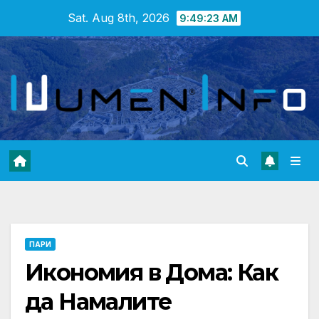
Skip
Sat. Aug 8th, 2026
9:49:25 AM
to
content
ПАРИ
Икономия в Дома: Как
да Намалите