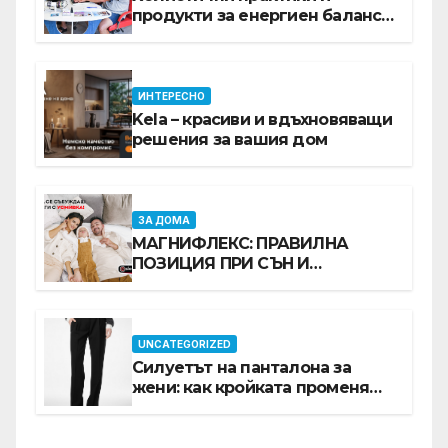
продукти за енергиен баланс в
ежедневието
ИНТЕРЕСНО
Kela – красиви и вдъхновяващи
решения за вашия дом
ЗА ДОМА
МАГНИФЛЕКС: ПРАВИЛНА
ПОЗИЦИЯ ПРИ СЪН И
ПРОМОЦИЯ В Е-SLEEP.BG
UNCATEGORIZED
Силуетът на панталона за
жени: как кройката променя
цялата визия