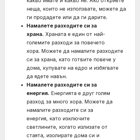
какво имате и какво не. Ако откриете
неща, които не използвате, можете да
ги продадете или да ги дарите.
Намалете разходите си за
храна.
Храната е един от най-
големите разходи за повечето
хора. Можете да намалите разходите
си за храна, като готвите повече у
дома, купувате на едро и избягвате
да ядете навън.
Намалете разходите си за
енергия.
Енергията е друг голям
разход за много хора. Можете да
намалите разходите си за
енергия, като изключите
светлините, когато излизате от
стаята, изолирате дома си и