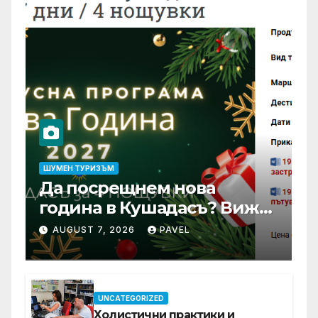
ШУМЕН ТУРИЗЪМ
Да посрещнем нова
година в Кушадасъ? Вижте
защо си заслужава …
AUGUST 7, 2026
PAVEL
UNCATEGORIZED
Холистични практики и