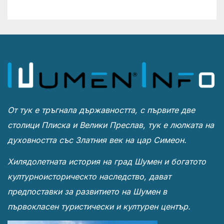
От тук е тръгнала държавността, с първите две
столици Плиска и Велики Преслав, тук е люлката на
духовността със Златния век на цар Симеон.
Хилядолетната история на град Шумен и богатото
културноисторическто наследство, дават
предпоставки за развитието на Шумен в
първокласен туристически и културен център.