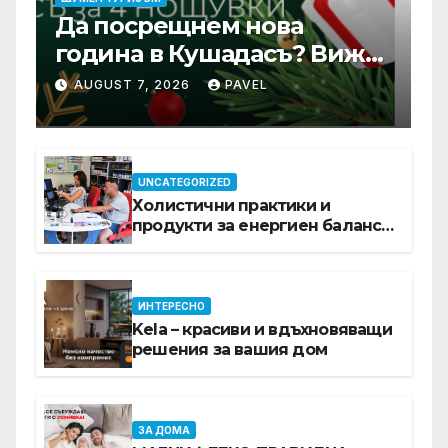
Да посрещнем нова
година в Кушадасъ? Вижте
защо си заслужава …
AUGUST 7, 2026
PAVEL
UNCATEGORIZED
Холистични практики и
продукти за енергиен баланс в
ежедневието
ИНТЕРЕСНО
Kela – красиви и вдъхновяващи
решения за вашия дом
ЗА ДОМА