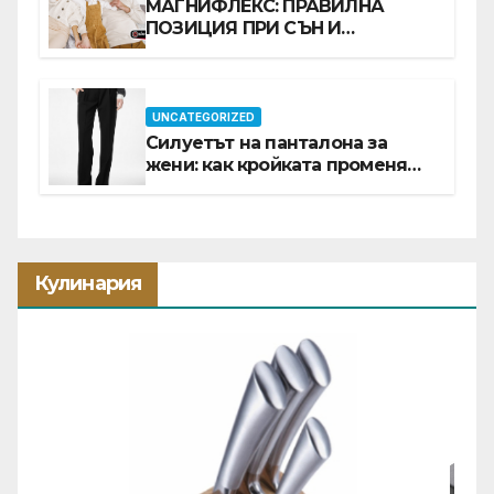
МАГНИФЛЕКС: ПРАВИЛНА
ПОЗИЦИЯ ПРИ СЪН И
ПРОМОЦИЯ В Е-SLEEP.BG
UNCATEGORIZED
Силуетът на панталона за
жени: как кройката променя
цялата визия
Кулинария