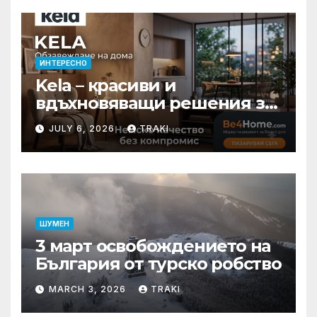
ИНТЕРЕСНО
Kela – красиви и
вдъхновяващи решения за
вашия дом
JULY 6, 2026
TRAKI
ШУМЕН
3 март освобождението на
България от турско робство
MARCH 3, 2026
TRAKI