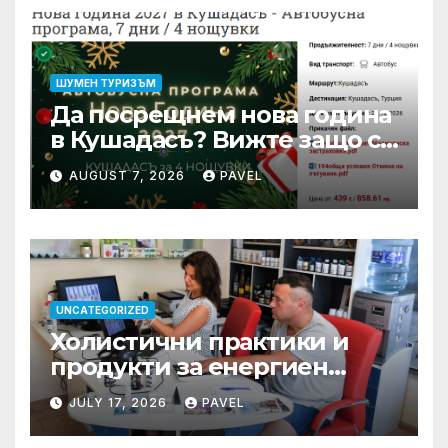
ШУМЕН ТУРИЗЪМ
Да посрещнем нова година
в Кушадасъ? Вижте защо си
заслужава …
AUGUST 7, 2026
PAVEL
UNCATEGORIZED
Холистични практики и
продукти за енергиен
баланс в ежедневието
JULY 17, 2026
PAVEL