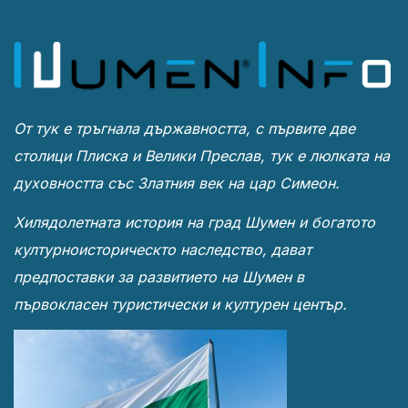
От тук е тръгнала държавността, с първите две
столици Плиска и Велики Преслав, тук е люлката на
духовността със Златния век на цар Симеон.
Хилядолетната история на град Шумен и богатото
културноисторическто наследство, дават
предпоставки за развитието на Шумен в
първокласен туристически и културен център.