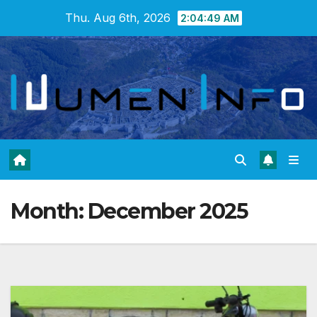
Skip
Thu. Aug 6th, 2026
2:04:50 AM
to
content
Month:
December 2025