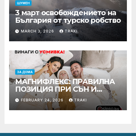
ШУМЕН
3 март освобождението на
България от турско робство
MARCH 3, 2026
TRAKI
ЗА ДОМА
МАГНИФЛЕКС: ПРАВИЛНА
ПОЗИЦИЯ ПРИ СЪН И
ПРОМОЦИЯ В Е-SLEEP.BG
FEBRUARY 24, 2026
TRAKI