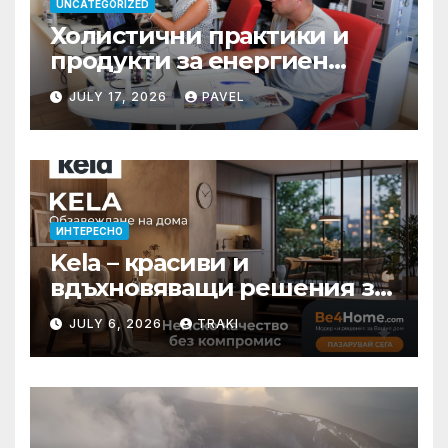
UNCATEGORIZED
Холистични практики и
продукти за енергиен
баланс в ежедневието
JULY 17, 2026
PAVEL
ИНТЕРЕСНО
Kela – красиви и
вдъхновяващи решения за
вашия дом
JULY 6, 2026
TRAKI