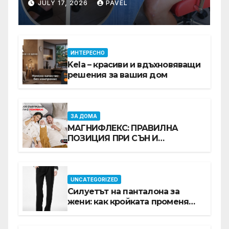
баланс в ежедневието
JULY 17, 2026
PAVEL
ИНТЕРЕСНО
Kela – красиви и вдъхновяващи
решения за вашия дом
ЗА ДОМА
МАГНИФЛЕКС: ПРАВИЛНА
ПОЗИЦИЯ ПРИ СЪН И
ПРОМОЦИЯ В Е-SLEEP.BG
UNCATEGORIZED
Силуетът на панталона за
жени: как кройката променя
цялата визия