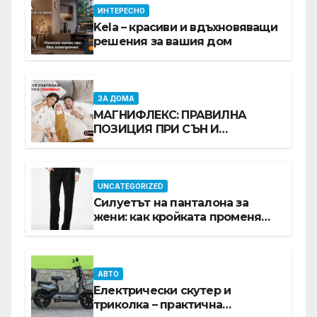
ИНТЕРЕСНО
Kela – красиви и вдъхновяващи
решения за вашия дом
ЗА ДОМА
МАГНИФЛЕКС: ПРАВИЛНА
ПОЗИЦИЯ ПРИ СЪН И
ПРОМОЦИЯ В Е-SLEEP.BG
UNCATEGORIZED
Силуетът на панталона за
жени: как кройката променя
цялата визия
АВТО
Електрически скутер и
триколка – практична