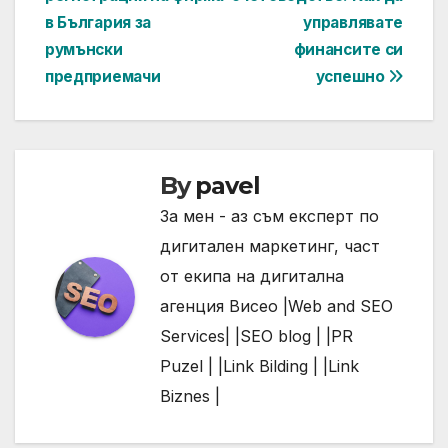
navigation
в България за
управлявате
румънски
финансите си
предприемачи
успешно
By
pavel
За мен - аз съм експерт по
дигитален маркетинг, част
от екипа на дигитална
агенция Висео |
Web and SEO
Services| |
SEO
blog | |
PR
Puzel | |
Link
Bilding | |
Link
Biznes |