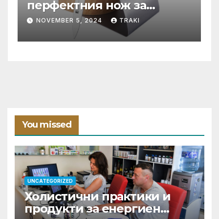
перфектния нож за
С
нашата кухня?
ф
NOVEMBER 5, 2024
TRAKI
You missed
UNCATEGORIZED
Холистични практики и
продукти за енергиен