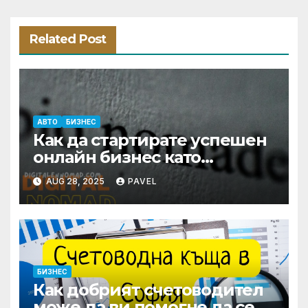
Related Post
АВТО
БИЗНЕС
Как да стартирате успешен
онлайн бизнес като
дигитален номад
AUG 28, 2025
PAVEL
БИЗНЕС
Как добрият счетоводител
може да ви помогне да се