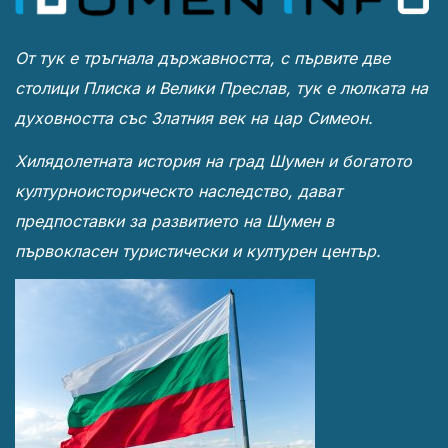
От тук е тръгнала държавността, с първите две
столици Плиска и Велики Преслав, тук е люлката на
духовността със Златния век на цар Симеон.
Хилядолетната история на град Шумен и богатото
културноисторическто наследство, дават
предпоставки за развитието на Шумен в
първокласен туристически и културен център.