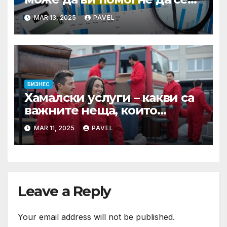
справите с финансите
MAR 13, 2025
PAVEL
БИЗНЕС
Хамалски услуги – какви са
важните неща, които
трябва да знаете, преди да
MAR 11, 2025
PAVEL
наемете фирма за
преместване на мебели?
Leave a Reply
Your email address will not be published.