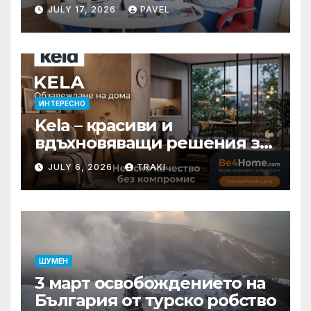
баланс в ежедневието
JULY 17, 2026
PAVEL
ИНТЕРЕСНО
Kela – красиви и
вдъхновяващи решения за
вашия дом
JULY 6, 2026
TRAKI
ШУМЕН
3 март освобождението на
България от турско робство