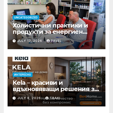
UNCATEGORIZED
Холистични практики и
продукти за енергиен
баланс в ежедневието
JULY 17, 2026
PAVEL
ИНТЕРЕСНО
Kela – красиви и
вдъхновяващи решения за
вашия дом
JULY 6, 2026
TRAKI