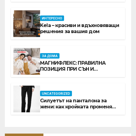
ИНТЕРЕСНО
Kela – красиви и вдъхновяващи
решения за вашия дом
ЗА ДОМА
МАГНИФЛЕКС: ПРАВИЛНА
ПОЗИЦИЯ ПРИ СЪН И
ПРОМОЦИЯ В Е-SLEEP.BG
UNCATEGORIZED
Силуетът на панталона за
жени: как кройката променя
цялата визия