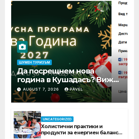
ШУМЕН ТУРИЗЪМ
Да посрещнем нова
година в Кушадасъ? Вижте
защо си заслужава …
AUGUST 7, 2026
PAVEL
UNCATEGORIZED
Холистични практики и
продукти за енергиен баланс в
ежедневието