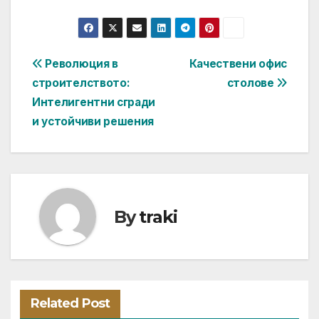
Post
Революция в
Качествени офис
строителството:
столове
navigation
Интелигентни сгради
и устойчиви решения
By
traki
Related Post