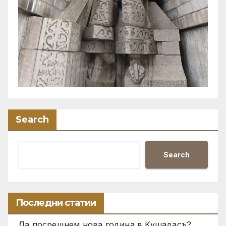
Search
Search
Последни статии
Да посрещнем нова година в Кушадасъ?