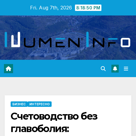
Skip
Fri. Aug 7th, 2026
8:18:52 PM
to
content
БИЗНЕС
ИНТЕРЕСНО
Счетоводство без
главоболия: