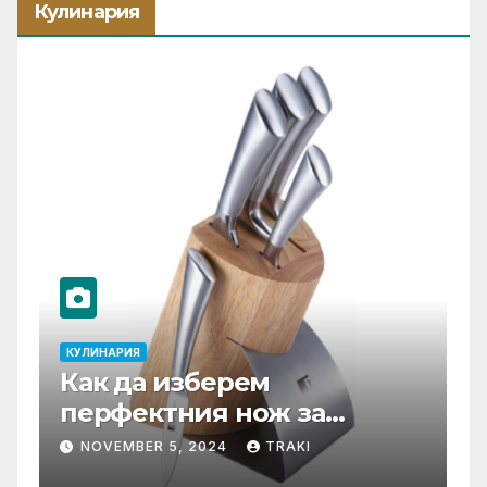
Кулинария
КУЛИНАРИЯ
К
Как да изберем
Т
перфектния нож за
С
нашата кухня?
ф
NOVEMBER 5, 2024
TRAKI