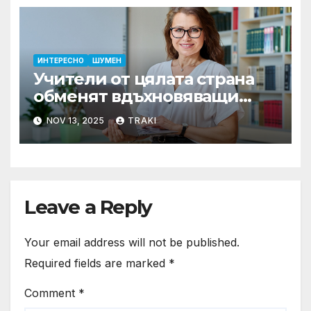
ИНТЕРЕСНО
ШУМЕН
Учители от цялата страна
обменят вдъхновяващи
образователни практики
NOV 13, 2025
TRAKI
Leave a Reply
Your email address will not be published.
Required fields are marked
*
Comment
*