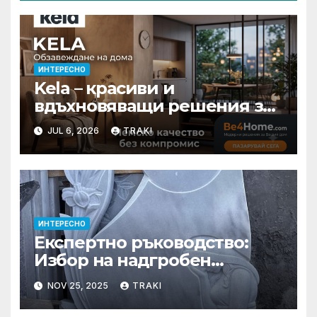
ИНТЕРЕСНО
Kela – красиви и
вдъхновяващи решения за
вашия дом
JUL 6, 2026
TRAKI
ИНТЕРЕСНО
Експертно ръководство:
Избор на надгробен
паметник – материали,
NOV 25, 2025
TRAKI
дизайн и цени