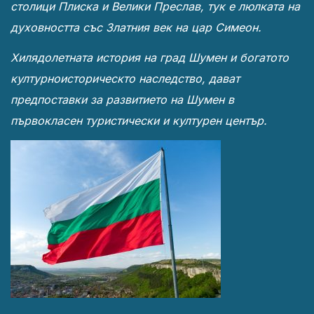
столици Плиска и Велики Преслав, тук е люлката на
духовността със Златния век на цар Симеон.
Хилядолетната история на град Шумен и богатото
културноисторическто наследство, дават
предпоставки за развитието на Шумен в
първокласен туристически и културен център.