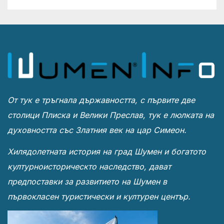
От тук е тръгнала държавността, с първите две
столици Плиска и Велики Преслав, тук е люлката на
духовността със Златния век на цар Симеон.
Хилядолетната история на град Шумен и богатото
културноисторическто наследство, дават
предпоставки за развитието на Шумен в
първокласен туристически и културен център.