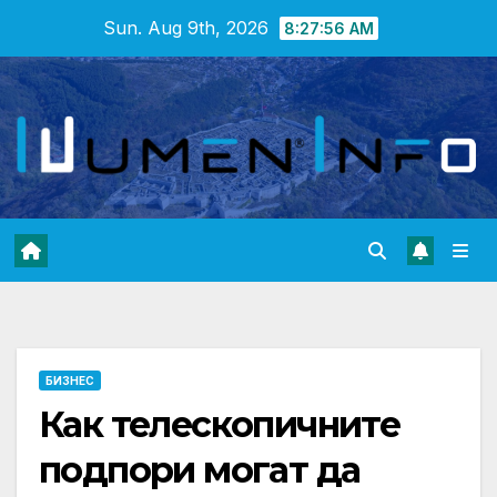
Skip
Sun. Aug 9th, 2026
8:27:57 AM
to
content
БИЗНЕС
Как телескопичните
подпори могат да