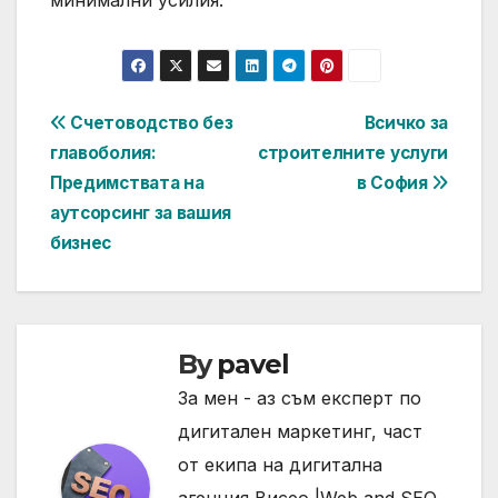
Post
Счетоводство без
Всичко за
главоболия:
строителните услуги
navigation
Предимствата на
в София
аутсорсинг за вашия
бизнес
By
pavel
За мен - аз съм експерт по
дигитален маркетинг, част
от екипа на дигитална
агенция Висео |
Web and SEO