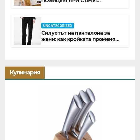
ПОЗИЦИЯ ПРИ СЪН И
ПРОМОЦИЯ В Е-SLEEP.BG
UNCATEGORIZED
Силуетът на панталона за
жени: как кройката променя
цялата визия
Кулинария