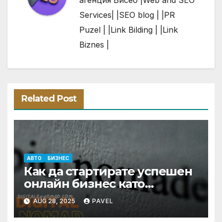
Services| |
SEO
blog | |
PR
Puzel | |
Link
Bilding | |
Link
Biznes |
Related Post
АВТО
БИЗНЕС
Как да стартирате успешен
онлайн бизнес като
дигитален номад
AUG 28, 2025
PAVEL