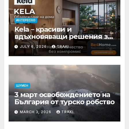
ИНТЕРЕСНО
Kela – красиви и
вдъхновяващи решения за
вашия дом
JULY 6, 2026
TRAKI
ШУМЕН
3 март освобождението на
България от турско робство
MARCH 3, 2026
TRAKI