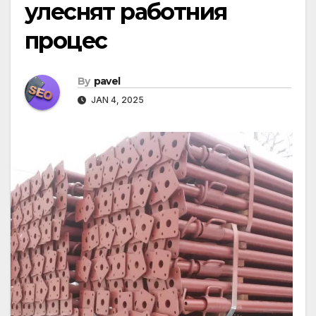
улеснят работния
процес
By
pavel
JAN 4, 2025