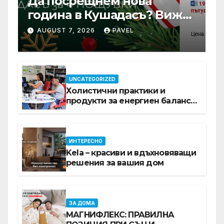
Да посрещнем нова
година в Кушадасъ? Вижте
защо си заслужава …
AUGUST 7, 2026
PAVEL
UNCATEGORIZED
Холистични практики и
продукти за енергиен баланс в
ежедневието
ИНТЕРЕСНО
Kela – красиви и вдъхновяващи
решения за вашия дом
ЗА ДОМА
МАГНИФЛЕКС: ПРАВИЛНА