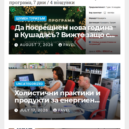
ШУМЕН ТУРИЗЪМ
Да посрещнем нова година
в Кушадасъ? Вижте защо си
заслужава …
AUGUST 7, 2026
PAVEL
UNCATEGORIZED
Холистични практики и
продукти за енергиен
баланс в ежедневието
JULY 17, 2026
PAVEL