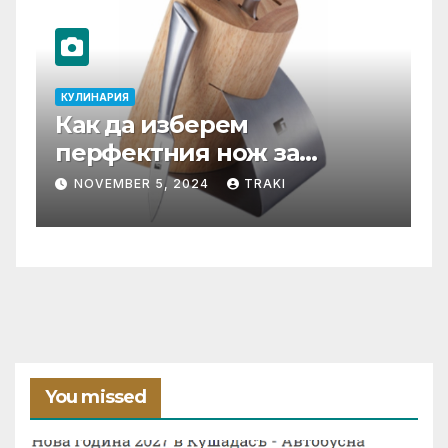
ЛИНАРИЯ
КУЛИНАРИЯ
к да изберем
Тенджер
ерфектния нож за
Специф
шата кухня?
функци
OVEMBER 5, 2024
TRAKI
JULY 16, 2
You missed