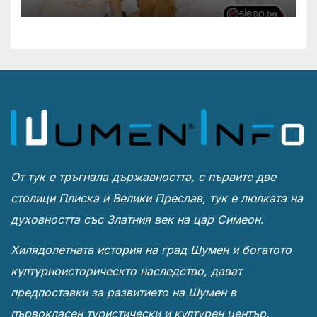
От тук е тръгнала държавността, с първите две
столици Плиска и Велики Преслав, тук е люлката на
духовността със Златния век на цар Симеон.
Хилядолетната история на град Шумен и богатото
културноисторическто наследство, дават
предпоставки за развитието на Шумен в
първокласен туристически и културен център.