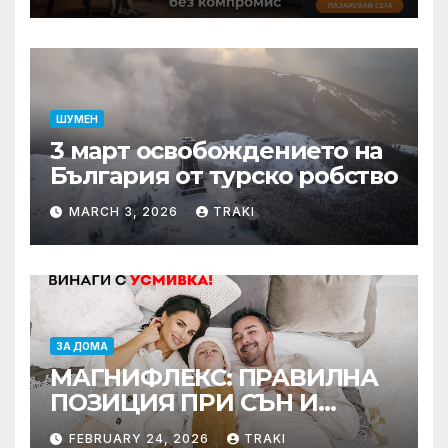
ШУМЕН
3 март освобождението на
България от турско робство
MARCH 3, 2026
TRAKI
ЗА ДОМА
МАГНИФЛЕКС: ПРАВИЛНА
ПОЗИЦИЯ ПРИ СЪН И
ПРОМОЦИЯ В Е-SLEEP.BG
FEBRUARY 24, 2026
TRAKI