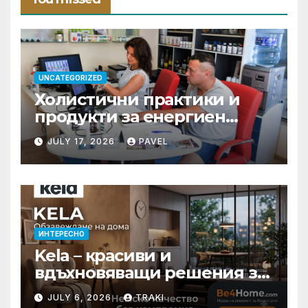
UNCATEGORIZED
Холистични практики и
продукти за енергиен
баланс в ежедневието
JULY 17, 2026
PAVEL
ИНТЕРЕСНО
Kela – красиви и
вдъхновяващи решения за
вашия дом
JULY 6, 2026
TRAKI