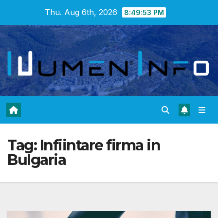
Skip
Thu. Aug 6th, 2026
8:49:54 PM
to
content
Tag:
Infiintare firma in
Bulgaria