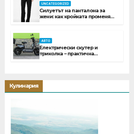
UNCATEGORIZED
Силуетът на панталона за
жени: как кройката променя
цялата визия
АВТО
Електрически скутер и
триколка – практична
инвестиция за всеки ден
Кулинария