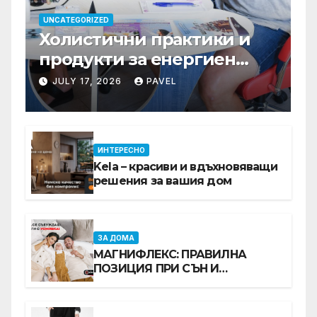
UNCATEGORIZED
Холистични практики и
продукти за енергиен
баланс в ежедневието
JULY 17, 2026
PAVEL
ИНТЕРЕСНО
Kela – красиви и вдъхновяващи
решения за вашия дом
ЗА ДОМА
МАГНИФЛЕКС: ПРАВИЛНА
ПОЗИЦИЯ ПРИ СЪН И
ПРОМОЦИЯ В Е-SLEEP.BG