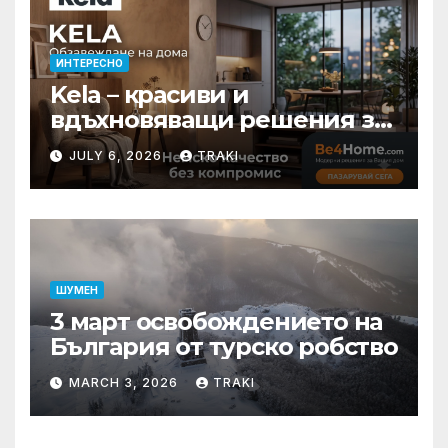
ИНТЕРЕСНО
Kela – красиви и
вдъхновяващи решения за
вашия дом
JULY 6, 2026
TRAKI
ШУМЕН
3 март освобождението на
България от турско робство
MARCH 3, 2026
TRAKI