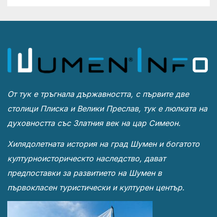
От тук е тръгнала държавността, с първите две
столици Плиска и Велики Преслав, тук е люлката на
духовността със Златния век на цар Симеон.
Хилядолетната история на град Шумен и богатото
културноисторическто наследство, дават
предпоставки за развитието на Шумен в
първокласен туристически и културен център.