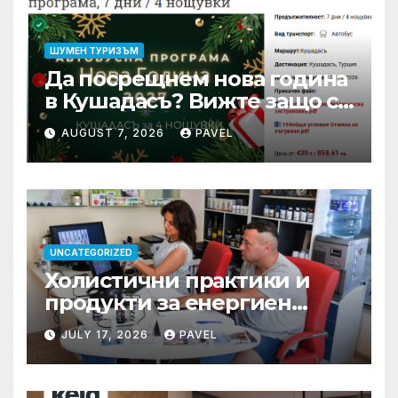
ШУМЕН ТУРИЗЪМ
Да посрещнем нова година
в Кушадасъ? Вижте защо си
заслужава …
AUGUST 7, 2026
PAVEL
UNCATEGORIZED
Холистични практики и
продукти за енергиен
баланс в ежедневието
JULY 17, 2026
PAVEL