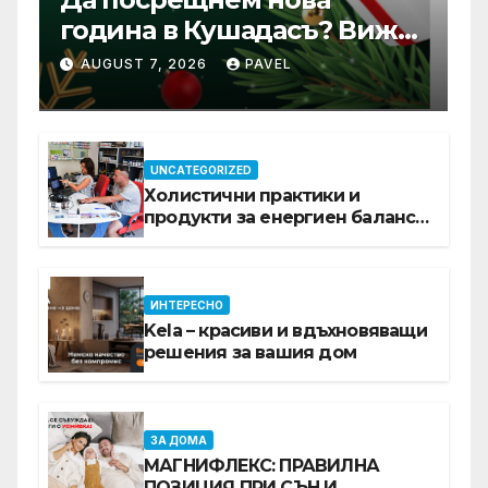
година в Кушадасъ? Вижте
защо си заслужава …
AUGUST 7, 2026
PAVEL
UNCATEGORIZED
Холистични практики и
продукти за енергиен баланс в
ежедневието
ИНТЕРЕСНО
Kela – красиви и вдъхновяващи
решения за вашия дом
ЗА ДОМА
МАГНИФЛЕКС: ПРАВИЛНА
ПОЗИЦИЯ ПРИ СЪН И