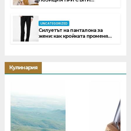
ПРОМОЦИЯ В Е-SLEEP.BG
UNCATEGORIZED
Силуетът на панталона за
жени: как кройката променя
цялата визия
Кулинария