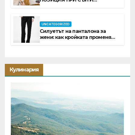
ПРОМОЦИЯ В Е-SLEEP.BG
UNCATEGORIZED
Силуетът на панталона за
жени: как кройката променя
цялата визия
Кулинария