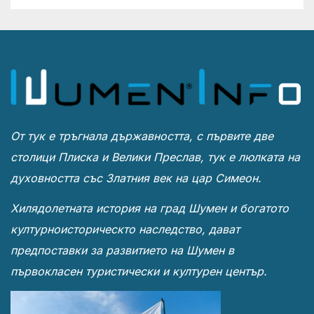
От тук е тръгнала държавността, с първите две
столици Плиска и Велики Преслав, тук е люлката на
духовността със Златния век на цар Симеон.
Хилядолетната история на град Шумен и богатото
културноисторическто наследство, дават
предпоставки за развитието на Шумен в
първокласен туристически и културен център.