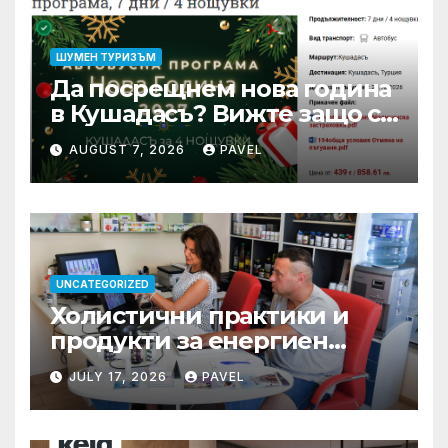
ШУМЕН ТУРИЗЪМ
Да посрещнем нова година
в Кушадасъ? Вижте защо си
заслужава …
AUGUST 7, 2026
PAVEL
UNCATEGORIZED
Холистични практики и
продукти за енергиен
баланс в ежедневието
JULY 17, 2026
PAVEL