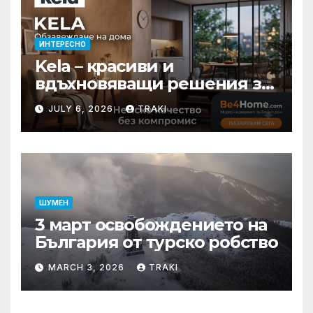
ИНТЕРЕСНО
Kela – красиви и
вдъхновяващи решения за
вашия дом
JULY 6, 2026
TRAKI
ШУМЕН
3 март освобождението на
България от турско робство
MARCH 3, 2026
TRAKI