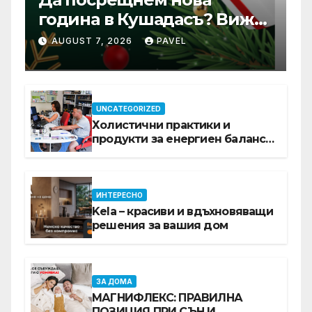
година в Кушадасъ? Вижте
защо си заслужава …
AUGUST 7, 2026
PAVEL
UNCATEGORIZED
Холистични практики и
продукти за енергиен баланс в
ежедневието
ИНТЕРЕСНО
Kela – красиви и вдъхновяващи
решения за вашия дом
ЗА ДОМА
МАГНИФЛЕКС: ПРАВИЛНА
ПОЗИЦИЯ ПРИ СЪН И