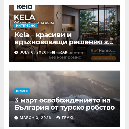
ИНТЕРЕСНО
Kela – красиви и
вдъхновяващи решения за
вашия дом
JULY 6, 2026
TRAKI
ШУМЕН
3 март освобождението на
България от турско робство
MARCH 3, 2026
TRAKI