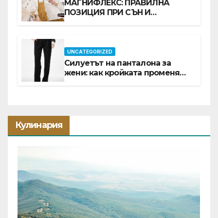
МАГНИФЛЕКС: ПРАВИЛНА
ПОЗИЦИЯ ПРИ СЪН И
ПРОМОЦИЯ В Е-SLEEP.BG
UNCATEGORIZED
Силуетът на панталона за
жени: как кройката променя
цялата визия
Кулинария