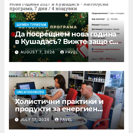
ШУМЕН ТУРИЗЪМ
Да посрещнем нова година
в Кушадасъ? Вижте защо си
заслужава …
AUGUST 7, 2026
PAVEL
UNCATEGORIZED
Холистични практики и
продукти за енергиен
баланс в ежедневието
JULY 17, 2026
PAVEL