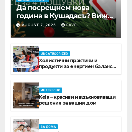
Да посрещнем нова
година в Кушадасъ? Вижте
защо си заслужава …
AUGUST 7, 2026
PAVEL
UNCATEGORIZED
Холистични практики и
продукти за енергиен баланс в
ежедневието
ИНТЕРЕСНО
Kela – красиви и вдъхновяващи
решения за вашия дом
ЗА ДОМА