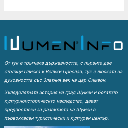
От тук е тръгнала държавността, с първите две
столици Плиска и Велики Преслав, тук е люлката на
духовността със Златния век на цар Симеон.
Хилядолетната история на град Шумен и богатото
културноисторическто наследство, дават
предпоставки за развитието на Шумен в
първокласен туристически и културен център.