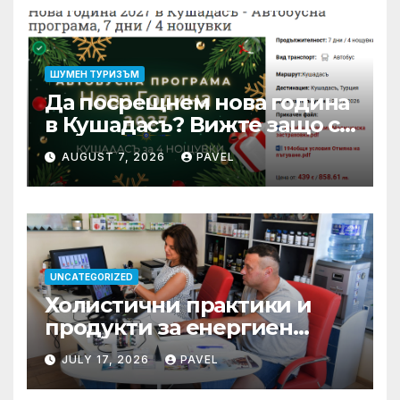
ШУМЕН ТУРИЗЪМ
Да посрещнем нова година
в Кушадасъ? Вижте защо си
заслужава …
AUGUST 7, 2026
PAVEL
UNCATEGORIZED
Холистични практики и
продукти за енергиен
баланс в ежедневието
JULY 17, 2026
PAVEL