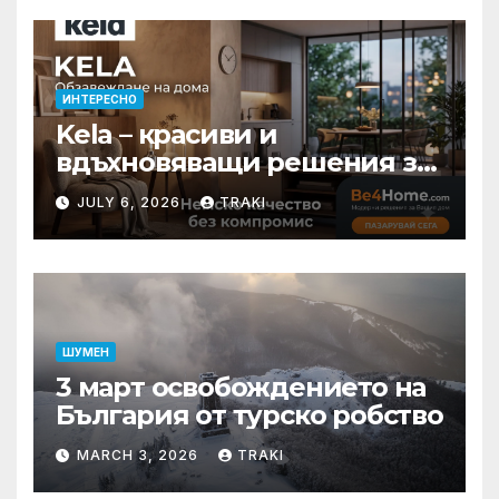
ИНТЕРЕСНО
Kela – красиви и
вдъхновяващи решения за
вашия дом
JULY 6, 2026
TRAKI
ШУМЕН
3 март освобождението на
България от турско робство
MARCH 3, 2026
TRAKI