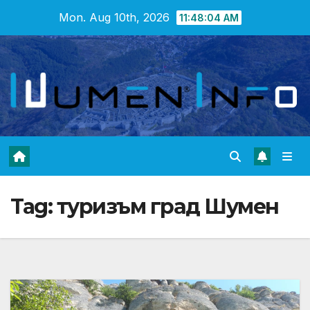
Skip
Mon. Aug 10th, 2026
11:48:05 AM
to
content
Tag:
туризъм град Шумен