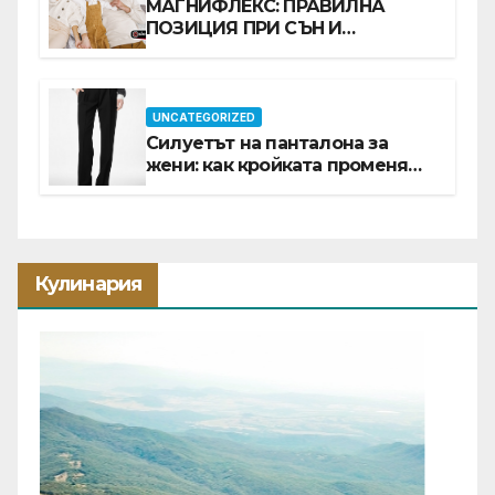
МАГНИФЛЕКС: ПРАВИЛНА
ПОЗИЦИЯ ПРИ СЪН И
ПРОМОЦИЯ В Е-SLEEP.BG
UNCATEGORIZED
Силуетът на панталона за
жени: как кройката променя
цялата визия
Кулинария