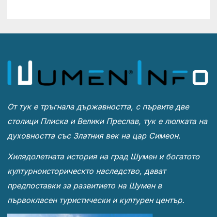
От тук е тръгнала държавността, с първите две
столици Плиска и Велики Преслав, тук е люлката на
духовността със Златния век на цар Симеон.
Хилядолетната история на град Шумен и богатото
културноисторическто наследство, дават
предпоставки за развитието на Шумен в
първокласен туристически и културен център.