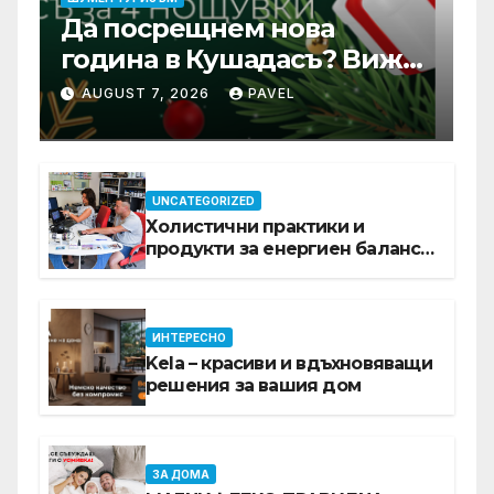
Да посрещнем нова
година в Кушадасъ? Вижте
защо си заслужава …
AUGUST 7, 2026
PAVEL
UNCATEGORIZED
Холистични практики и
продукти за енергиен баланс в
ежедневието
ИНТЕРЕСНО
Kela – красиви и вдъхновяващи
решения за вашия дом
ЗА ДОМА