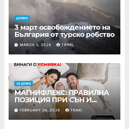
ШУМЕН
3 март освобождението на
България от турско робство
MARCH 3, 2026
TRAKI
ЗА ДОМА
МАГНИФЛЕКС: ПРАВИЛНА
ПОЗИЦИЯ ПРИ СЪН И
ПРОМОЦИЯ В Е-SLEEP.BG
FEBRUARY 24, 2026
TRAKI