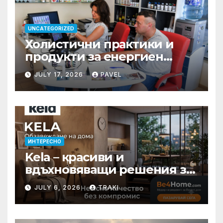
UNCATEGORIZED
Холистични практики и
продукти за енергиен
баланс в ежедневието
JULY 17, 2026
PAVEL
ИНТЕРЕСНО
Kela – красиви и
вдъхновяващи решения за
вашия дом
JULY 6, 2026
TRAKI