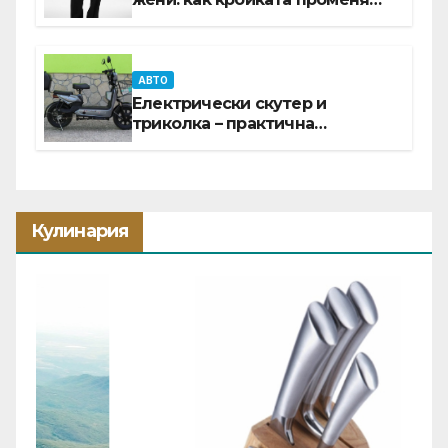
цялата визия
АВТО
Електрически скутер и
триколка – практична
инвестиция за всеки ден
Кулинария