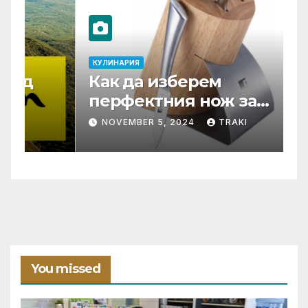
КУЛИНАРИЯ
К
Как да изберем
Т
перфектния нож за
С
нашата кухня?
ф
NOVEMBER 5, 2024
TRAKI
You missed