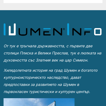
От тук е тръгнала държавността, с първите две
столици Плиска и Велики Преслав, тук е люлката на
духовността със Златния век на цар Симеон.
Хилядолетната история на град Шумен и богатото
културноисторическто наследство, дават
предпоставки за развитието на Шумен в
първокласен туристически и културен център.