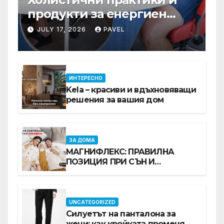
продукти за енергиен
баланс в ежедневието
JULY 17, 2026
PAVEL
ИНТЕРЕСНО
Kela – красиви и вдъхновяващи
решения за вашия дом
ЗА ДОМА
МАГНИФЛЕКС: ПРАВИЛНА
ПОЗИЦИЯ ПРИ СЪН И
ПРОМОЦИЯ В Е-SLEEP.BG
UNCATEGORIZED
Силуетът на панталона за
жени: как кройката променя