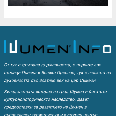
От тук е тръгнала държавността, с първите две
столици Плиска и Велики Преслав, тук е люлката на
духовността със Златния век на цар Симеон.
Хилядолетната история на град Шумен и богатото
културноисторическто наследство, дават
предпоставки за развитието на Шумен в
първокласен туристически и културен център.