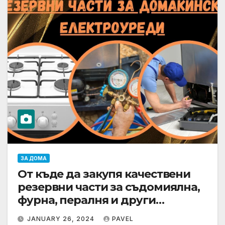
ЗА ДОМА
От къде да закупя качествени
резервни части за съдомиялна,
фурна, пералня и други
електроуреди
JANUARY 26, 2024
PAVEL