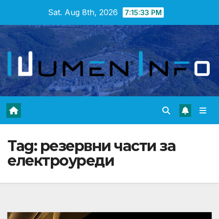
Skip
Sat. Aug 8th, 2026
7:15:34 PM
to
content
Tag:
резервни части за
електроуреди