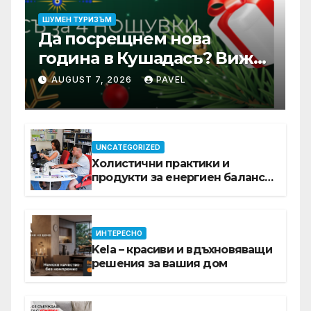
ШУМЕН ТУРИЗЪМ
Да посрещнем нова
година в Кушадасъ? Вижте
защо си заслужава …
AUGUST 7, 2026
PAVEL
UNCATEGORIZED
Холистични практики и
продукти за енергиен баланс в
ежедневието
ИНТЕРЕСНО
Kela – красиви и вдъхновяващи
решения за вашия дом