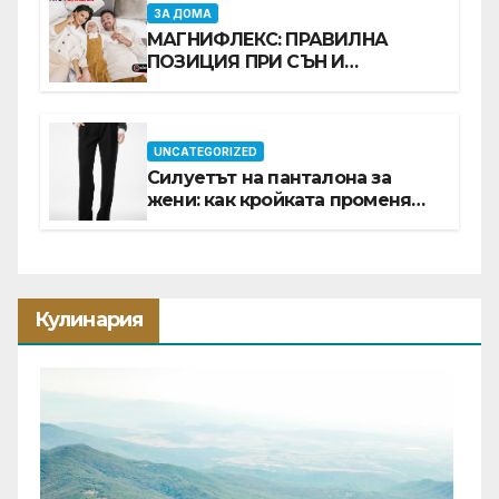
ЗА ДОМА
МАГНИФЛЕКС: ПРАВИЛНА
ПОЗИЦИЯ ПРИ СЪН И
ПРОМОЦИЯ В Е-SLEEP.BG
UNCATEGORIZED
Силуетът на панталона за
жени: как кройката променя
цялата визия
Кулинария