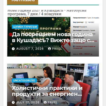
ШУМЕН ТУРИЗЪМ
Да посрещнем нова година
в Кушадасъ? Вижте защо си
заслужава …
AUGUST 7, 2026
PAVEL
UNCATEGORIZED
Холистични практики и
продукти за енергиен
баланс в ежедневието
JULY 17, 2026
PAVEL