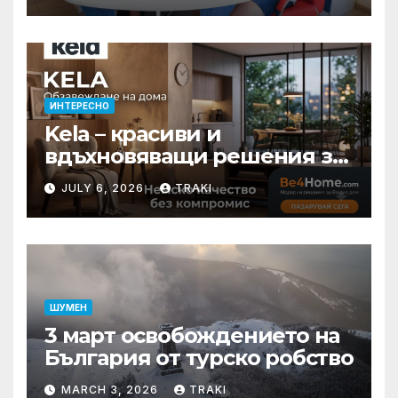
ИНТЕРЕСНО
Kela – красиви и
вдъхновяващи решения за
вашия дом
JULY 6, 2026
TRAKI
ШУМЕН
3 март освобождението на
България от турско робство
MARCH 3, 2026
TRAKI