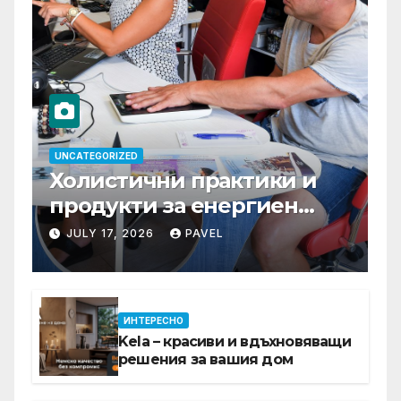
UNCATEGORIZED
Холистични практики и
продукти за енергиен
баланс в ежедневието
JULY 17, 2026
PAVEL
ИНТЕРЕСНО
Kela – красиви и вдъхновяващи
решения за вашия дом