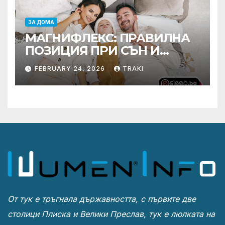
ЗА ДОМА
МАГНИФЛЕКС: ПРАВИЛНА
ПОЗИЦИЯ ПРИ СЪН И
ПРОМОЦИЯ В Е-SLEEP.BG
FEBRUARY 24, 2026
TRAKI
От тук е тръгнала държавността, с първите две
столици Плиска и Велики Преслав, тук е люлката на