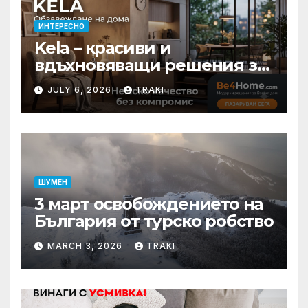
ИНТЕРЕСНО
Kela – красиви и
вдъхновяващи решения за
вашия дом
JULY 6, 2026
TRAKI
ШУМЕН
3 март освобождението на
България от турско робство
MARCH 3, 2026
TRAKI