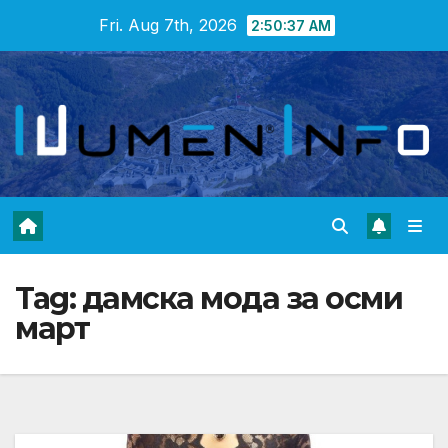
Skip
Fri. Aug 7th, 2026
2:50:38 AM
to
content
Tag:
дамска мода за осми
март