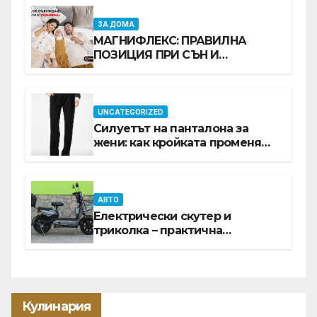
ЗА ДОМА
МАГНИФЛЕКС: ПРАВИЛНА
ПОЗИЦИЯ ПРИ СЪН И
ПРОМОЦИЯ В Е-SLEEP.BG
UNCATEGORIZED
Силуетът на панталона за
жени: как кройката променя
цялата визия
АВТО
Електрически скутер и
триколка – практична
инвестиция за всеки ден
Кулинария