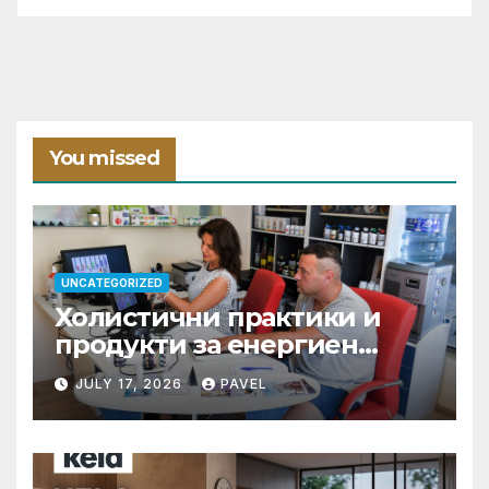
You missed
UNCATEGORIZED
Холистични практики и
продукти за енергиен
баланс в ежедневието
JULY 17, 2026
PAVEL