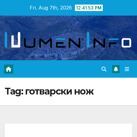
Skip
Fri. Aug 7th, 2026
12:41:54 PM
to
content
Tag:
готварски нож