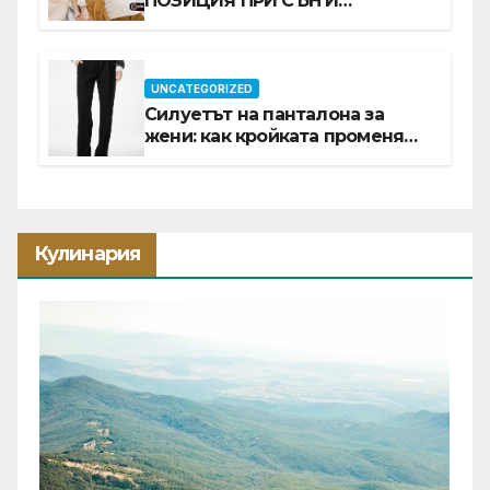
ПОЗИЦИЯ ПРИ СЪН И
ПРОМОЦИЯ В Е-SLEEP.BG
UNCATEGORIZED
Силуетът на панталона за
жени: как кройката променя
цялата визия
Кулинария