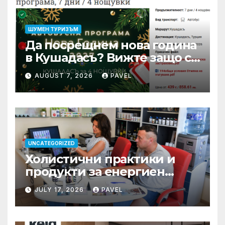
ШУМЕН ТУРИЗЪМ
Да посрещнем нова година
в Кушадасъ? Вижте защо си
заслужава …
AUGUST 7, 2026
PAVEL
UNCATEGORIZED
Холистични практики и
продукти за енергиен
баланс в ежедневието
JULY 17, 2026
PAVEL