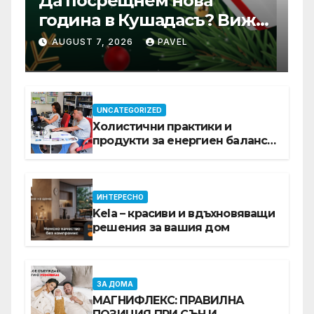
Да посрещнем нова
година в Кушадасъ? Вижте
защо си заслужава …
AUGUST 7, 2026
PAVEL
UNCATEGORIZED
Холистични практики и
продукти за енергиен баланс в
ежедневието
ИНТЕРЕСНО
Kela – красиви и вдъхновяващи
решения за вашия дом
ЗА ДОМА
МАГНИФЛЕКС: ПРАВИЛНА