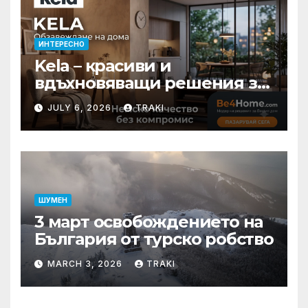
ИНТЕРЕСНО
Kela – красиви и
вдъхновяващи решения за
вашия дом
JULY 6, 2026
TRAKI
ШУМЕН
3 март освобождението на
България от турско робство
MARCH 3, 2026
TRAKI