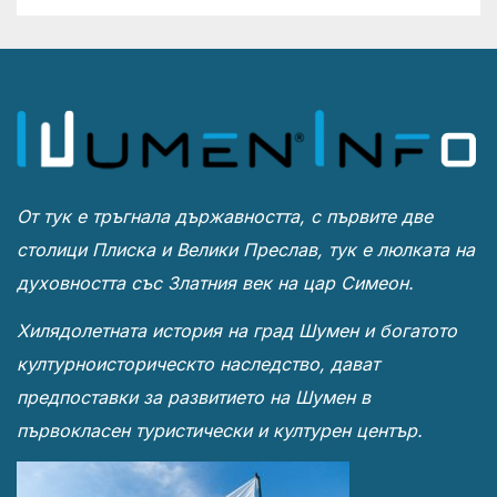
От тук е тръгнала държавността, с първите две
столици Плиска и Велики Преслав, тук е люлката на
духовността със Златния век на цар Симеон.
Хилядолетната история на град Шумен и богатото
културноисторическто наследство, дават
предпоставки за развитието на Шумен в
първокласен туристически и културен център.