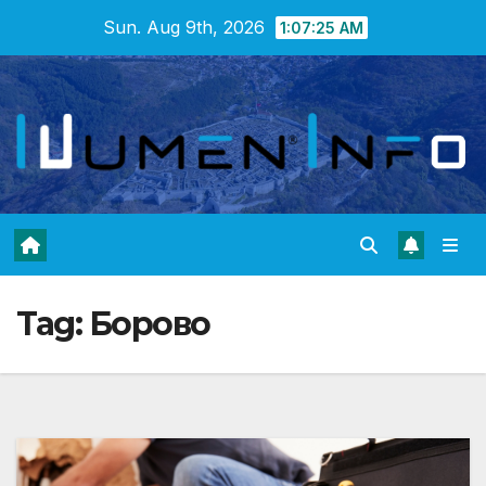
Skip
Sun. Aug 9th, 2026
1:07:26 AM
to
content
Tag:
Борово