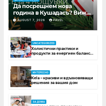
Да посрещнем нова
година в Кушадасъ? Вижте
защо си заслужава …
AUGUST 7, 2026
PAVEL
UNCATEGORIZED
Холистични практики и
продукти за енергиен баланс в
ежедневието
ИНТЕРЕСНО
Kela – красиви и вдъхновяващи
решения за вашия дом
ЗА ДОМА