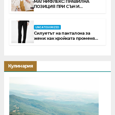
МАГНИФЛЕКС: ПРАВИЛНА
ПОЗИЦИЯ ПРИ СЪН И
ПРОМОЦИЯ В Е-SLEEP.BG
UNCATEGORIZED
Силуетът на панталона за
жени: как кройката променя
цялата визия
Кулинария