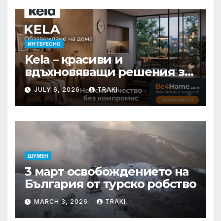
ИНТЕРЕСНО
Kela – красиви и
вдъхновяващи решения за
вашия дом
JULY 6, 2026
TRAKI
ШУМЕН
3 март освобождението на
България от турско робство
MARCH 3, 2026
TRAKI