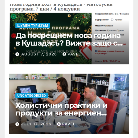
ШУМЕН ТУРИЗЪМ
Да посрещнем нова година
в Кушадасъ? Вижте защо си
заслужава …
AUGUST 7, 2026
PAVEL
UNCATEGORIZED
Холистични практики и
продукти за енергиен
баланс в ежедневието
JULY 17, 2026
PAVEL