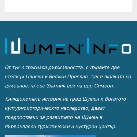
От тук е тръгнала държавността, с първите две
столици Плиска и Велики Преслав, тук е люлката на
духовността със Златния век на цар Симеон.
Хилядолетната история на град Шумен и богатото
културноисторическто наследство, дават
предпоставки за развитието на Шумен в
първокласен туристически и културен център.