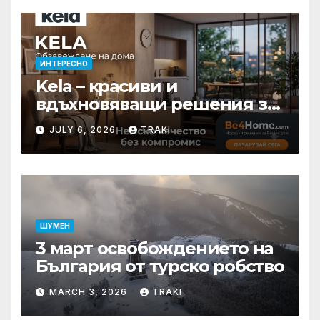
ИНТЕРЕСНО
Kela – красиви и
вдъхновяващи решения за
вашия дом
JULY 6, 2026
TRAKI
ШУМЕН
3 март освобождението на
България от турско робство
MARCH 3, 2026
TRAKI