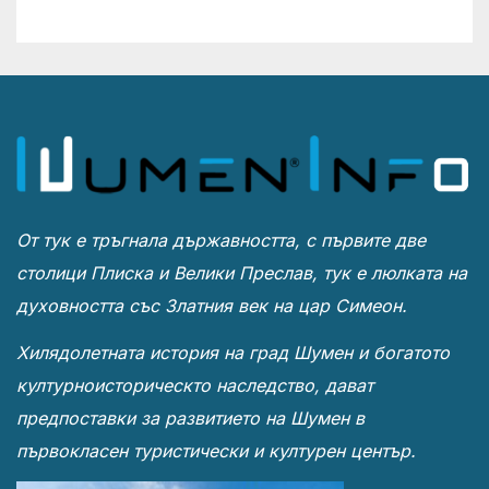
От тук е тръгнала държавността, с първите две
столици Плиска и Велики Преслав, тук е люлката на
духовността със Златния век на цар Симеон.
Хилядолетната история на град Шумен и богатото
културноисторическто наследство, дават
предпоставки за развитието на Шумен в
първокласен туристически и културен център.