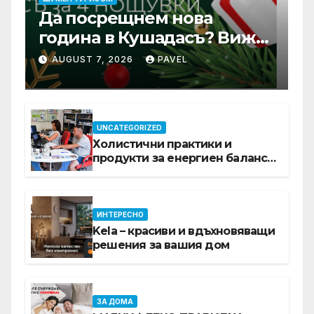
Да посрещнем нова
година в Кушадасъ? Вижте
защо си заслужава …
AUGUST 7, 2026
PAVEL
UNCATEGORIZED
Холистични практики и
продукти за енергиен баланс в
ежедневието
ИНТЕРЕСНО
Kela – красиви и вдъхновяващи
решения за вашия дом
ЗА ДОМА