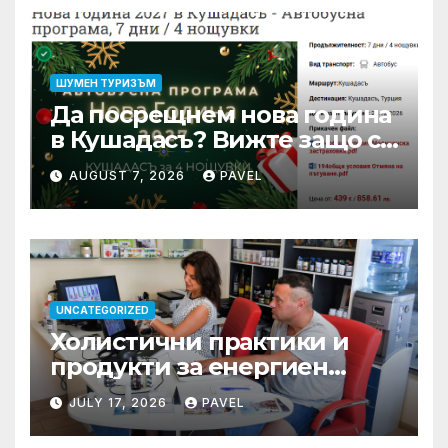
ШУМЕН ТУРИЗЪМ
Да посрещнем нова година
в Кушадасъ? Вижте защо си
заслужава …
AUGUST 7, 2026
PAVEL
UNCATEGORIZED
Холистични практики и
продукти за енергиен
баланс в ежедневието
JULY 17, 2026
PAVEL