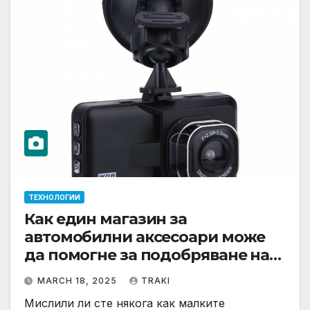
ТЕХНОЛОГИИ
Как един магазин за
автомобилни аксесоари може
да помогне за подобряване на
безопасността на автомобила
MARCH 18, 2025
TRAKI
Мислили ли сте някога как малките