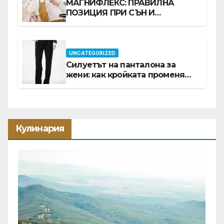
МАГНИФЛЕКС: ПРАВИЛНА
ПОЗИЦИЯ ПРИ СЪН И
ПРОМОЦИЯ В Е-SLEEP.BG
UNCATEGORIZED
Силуетът на панталона за
жени: как кройката променя
цялата визия
Кулинария