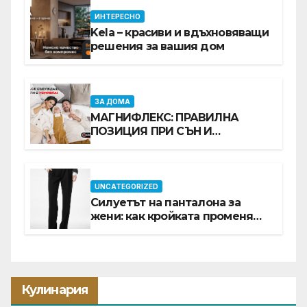
ИНТЕРЕСНО
Kela – красиви и вдъхновяващи
решения за вашия дом
ЗА ДОМА
МАГНИФЛЕКС: ПРАВИЛНА
ПОЗИЦИЯ ПРИ СЪН И
ПРОМОЦИЯ В Е-SLEEP.BG
UNCATEGORIZED
Силуетът на панталона за
жени: как кройката променя
цялата визия
Кулинария