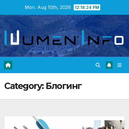
Skip
Mon. Aug 10th, 2026
12:18:25 PM
to
content
Category:
Блогинг