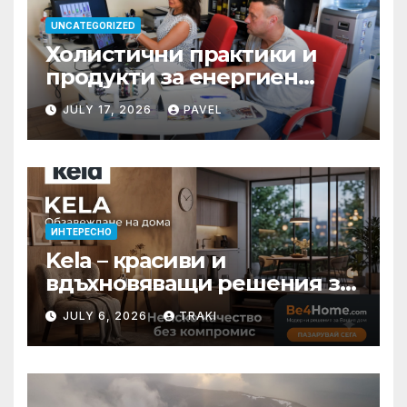
UNCATEGORIZED
Холистични практики и
продукти за енергиен
баланс в ежедневието
JULY 17, 2026
PAVEL
ИНТЕРЕСНО
Kela – красиви и
вдъхновяващи решения за
вашия дом
JULY 6, 2026
TRAKI