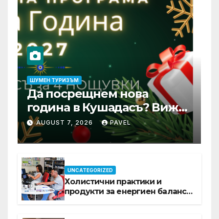
ШУМЕН ТУРИЗЪМ
Да посрещнем нова
година в Кушадасъ? Вижте
защо си заслужава …
AUGUST 7, 2026
PAVEL
UNCATEGORIZED
Холистични практики и
продукти за енергиен баланс в
ежедневието