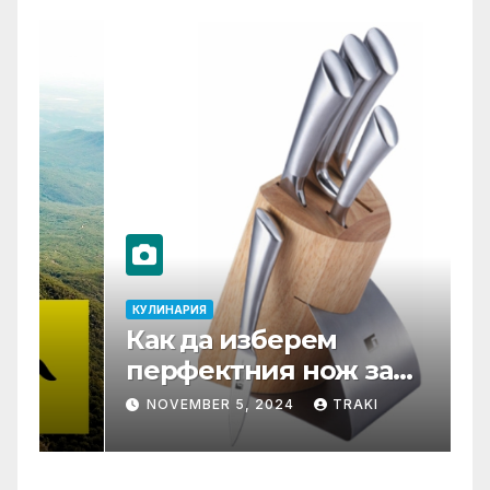
КУЛИНАРИЯ
К
Как да изберем
Т
перфектния нож за
С
нашата кухня?
ф
NOVEMBER 5, 2024
TRAKI