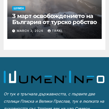
ШУМЕН
3 март освобождението на
България от турско робство
MARCH 3, 2026
TRAKI
От тук е тръгнала държавността, с първите две
столици Плиска и Велики Преслав, тук е люлката на
духовността със Златния век на цар Симеон.