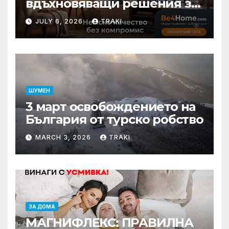
вдъхновяващи решения за
вашия дом
JULY 6, 2026
TRAKI
ШУМЕН
3 март освобождението на
България от турско робство
MARCH 3, 2026
TRAKI
ЗА ДОМА
МАГНИФЛЕКС: ПРАВИЛНА