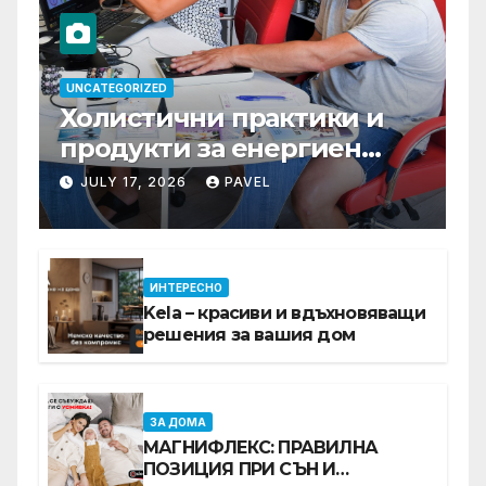
UNCATEGORIZED
Холистични практики и
продукти за енергиен
баланс в ежедневието
JULY 17, 2026
PAVEL
ИНТЕРЕСНО
Kela – красиви и вдъхновяващи
решения за вашия дом
ЗА ДОМА
МАГНИФЛЕКС: ПРАВИЛНА
ПОЗИЦИЯ ПРИ СЪН И