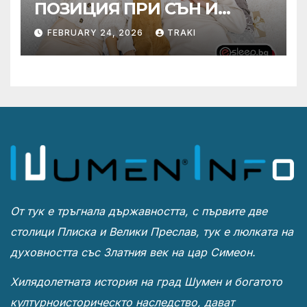
ПОЗИЦИЯ ПРИ СЪН И
ПРОМОЦИЯ В Е-SLEEP.BG
FEBRUARY 24, 2026
TRAKI
От тук е тръгнала държавността, с първите две
столици Плиска и Велики Преслав, тук е люлката на
духовността със Златния век на цар Симеон.
Хилядолетната история на град Шумен и богатото
културноисторическто наследство, дават