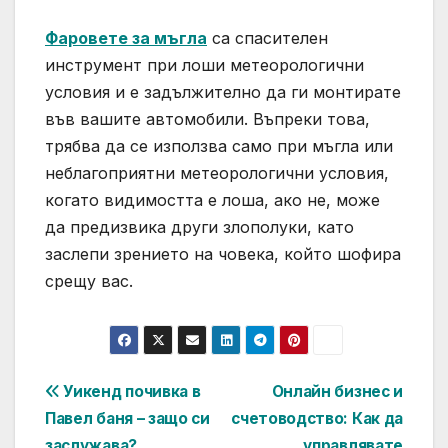
Фаровете за мъгла
са спасителен
инструмент при лоши метеорологични
условия и е задължително да ги монтирате
във вашите автомобили. Въпреки това,
трябва да се използва само при мъгла или
неблагоприятни метеорологични условия,
когато видимостта е лоша, ако не, може
да предизвика други злополуки, като
заслепи зрението на човека, който шофира
срещу вас.
Post
Уикенд почивка в
Онлайн бизнес и
Павел баня – защо си
счетоводство: Как да
navigation
заслужава?
управлявате