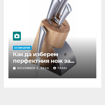
КУЛИНАРИЯ
К
Как да изберем
Т
перфектния нож за
С
нашата кухня?
ф
NOVEMBER 5, 2024
TRAKI