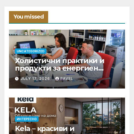
You missed
UNCATEGORIZED
Холистични практики и
продукти за енергиен
баланс в ежедневието
JULY 17, 2026
PAVEL
ИНТЕРЕСНО
Kela – красиви и