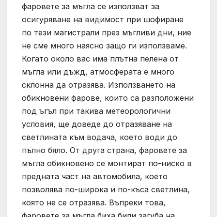
фаровете за мъгла се използват за
осигуряване на видимост при шофиране
по тези магистрали през мъгливи дни, ние
не сме много наясно защо ги използваме.
Когато около вас има плътна пелена от
мъгла или дъжд, атмосферата е много
склонна да отразява. Използването на
обикновени фарове, които са разположени
под ъгъл при такива метеорологични
условия, ще доведе до отразяване на
светлината към водача, което води до
пълно бяло. От друга страна, фаровете за
мъгла обикновено се монтират по-ниско в
предната част на автомобила, което
позволява по-широка и по-къса светлина,
която не се отразява. Въпреки това,
фаровете за мъгла биха били загуба на