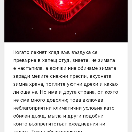
Когато лекият хлад във въздуха се
превърне в хапещ студ, знаете, че зимата
е настъпила, а всички ние обичаме зимата
заради меките снежни преспи, вкусната
зимна храна, топлите уютни дрехи и какво
ли още не. Но има и друга страна, от която
не сме много доволни; това включва
неблагоприятни климатични условия като
обилен дъжд, мъгла и други подобни,
които възпрепятстват ежедневния ни
живот. Тези неблагоприятни