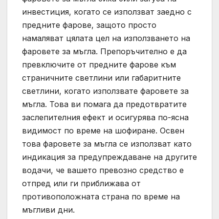
инвестиция, когато се използват заедно с
предните фарове, защото просто
намаляват цялата цел на използването на
фаровете за мъгла. Препоръчително е да
превключите от предните фарове към
страничните светлини или габаритните
светлини, когато използвате фаровете за
мъгла. Това ви помага да предотвратите
заслепителния ефект и осигурява по-ясна
видимост по време на шофиране. Освен
това фаровете за мъгла се използват като
индикация за предупреждаване на другите
водачи, че вашето превозно средство е
отпред или ги приближава от
противоположната страна по време на
мъгливи дни.