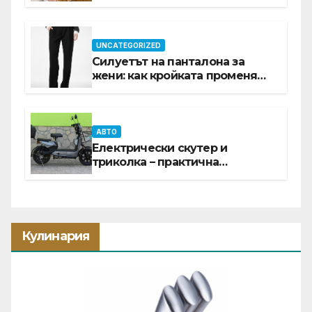
ПРОМОЦИЯ В Е-SLEEP.BG
UNCATEGORIZED
Силуетът на панталона за
жени: как кройката променя
цялата визия
АВТО
Електрически скутер и
триколка – практична
инвестиция за всеки ден
Кулинария