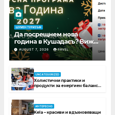
ШУМЕН ТУРИЗЪМ
Да посрещнем нова
година в Кушадасъ? Вижте
защо си заслужава …
AUGUST 7, 2026
PAVEL
UNCATEGORIZED
Холистични практики и
продукти за енергиен баланс в
ежедневието
ИНТЕРЕСНО
Kela – красиви и вдъхновяващи