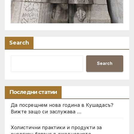
Search
Search
Последни статии
Да посрещнем нова година в Кушадасъ?
Вижте защо си заслужава …
Холистични практики и продукти за
енергиен баланс в ежедневието