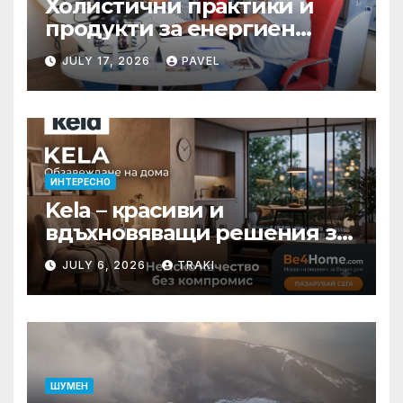
Холистични практики и
продукти за енергиен
баланс в ежедневието
JULY 17, 2026
PAVEL
ИНТЕРЕСНО
Kela – красиви и
вдъхновяващи решения за
вашия дом
JULY 6, 2026
TRAKI
ШУМЕН