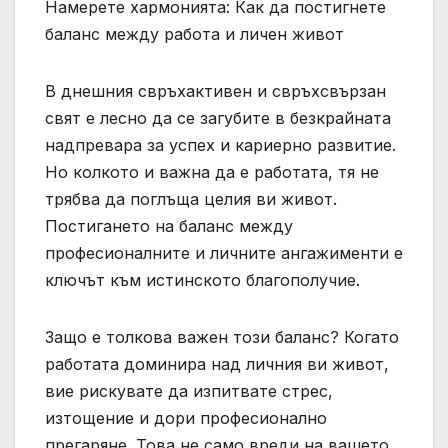
Намерете хармонията: Как да постигнете
баланс между работа и личен живот
В днешния свръхактивен и свръхсвързан
свят е лесно да се загубите в безкрайната
надпревара за успех и кариерно развитие.
Но колкото и важна да е работата, тя не
трябва да поглъща целия ви живот.
Постигането на баланс между
професионалните и личните ангажименти е
ключът към истинското благополучие.
Защо е толкова важен този баланс? Когато
работата доминира над личния ви живот,
вие рискувате да изпитвате стрес,
изтощение и дори професионално
прегаряне. Това не само вреди на вашето