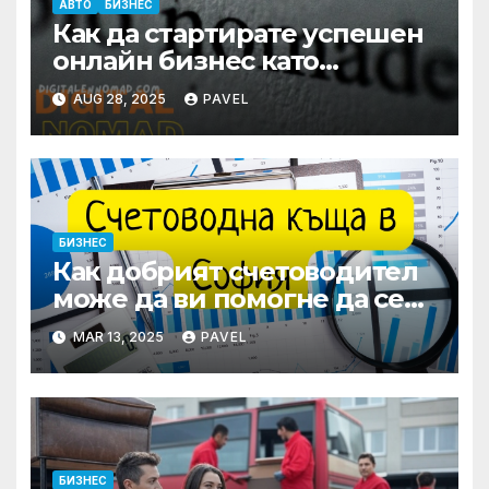
АВТО
БИЗНЕС
Как да стартирате успешен
онлайн бизнес като
дигитален номад
AUG 28, 2025
PAVEL
БИЗНЕС
Как добрият счетоводител
може да ви помогне да се
справите с финансите
MAR 13, 2025
PAVEL
БИЗНЕС