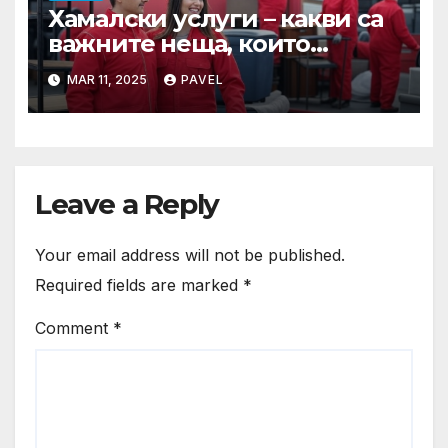
Хамалски услуги – какви са
важните неща, които
трябва да знаете, преди да
MAR 11, 2025
PAVEL
наемете фирма за
преместване на мебели?
Leave a Reply
Your email address will not be published.
Required fields are marked
*
Comment
*