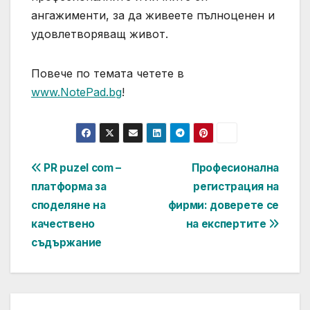
ангажименти, за да живеете пълноценен и
удовлетворяващ живот.
Повече по темата четете в
www.NotePad.bg
!
Post
PR puzel com –
Професионална
платформа за
регистрация на
navigation
споделяне на
фирми: доверете се
качествено
на експертите
съдържание