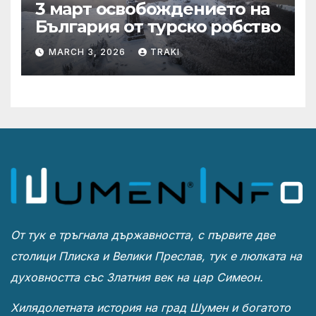
3 март освобождението на
България от турско робство
MARCH 3, 2026
TRAKI
От тук е тръгнала държавността, с първите две
столици Плиска и Велики Преслав, тук е люлката на
духовността със Златния век на цар Симеон.
Хилядолетната история на град Шумен и богатото