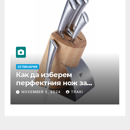
КУЛИНАРИЯ
К
Как да изберем
Т
перфектния нож за
С
нашата кухня?
ф
NOVEMBER 5, 2024
TRAKI