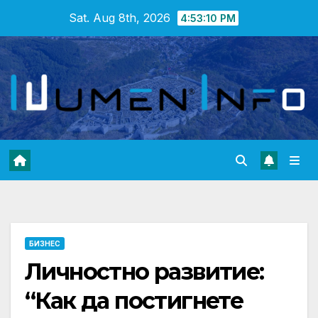
Skip
Sat. Aug 8th, 2026
4:53:11 PM
to
content
БИЗНЕС
Личностно развитие:
“Как да постигнете