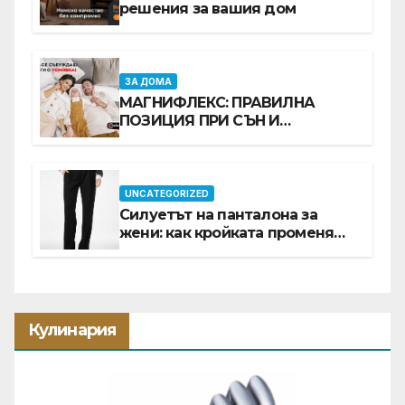
решения за вашия дом
ЗА ДОМА
МАГНИФЛЕКС: ПРАВИЛНА
ПОЗИЦИЯ ПРИ СЪН И
ПРОМОЦИЯ В Е-SLEEP.BG
UNCATEGORIZED
Силуетът на панталона за
жени: как кройката променя
цялата визия
Кулинария